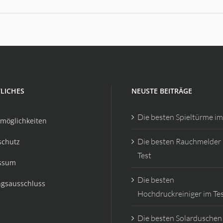
LICHES
NEUSTE BEITRÄGE
Die besten Spieltürme im
möglichkeiten
Die besten Rauchmelder
schutz
Test
ssum
Die besten
ngsausschluss
Hochdruckreiniger im Te
Die besten Solarduschen