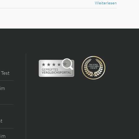
Weiterlesen
 Test
 im
st
 im