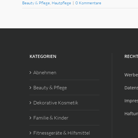
Beauty & Pflege
,
Hautpflege
|
0 Kommentare
KATEGORIEN
RECHT
Abnehmen
Werbe
Beauty & Pflege
Daten
Impre
Dekorative Kosmetik
Haftu
Familie & Kinder
Fitnessgeräte & Hilfsmittel