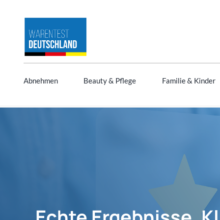
Zum
Inhalt
springen
Abnehmen
Beauty & Pflege
Familie & Kinder
Echte Ergebnisse. K