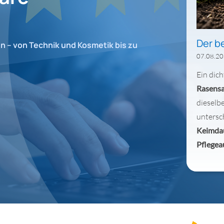
Der b
n – von Technik und Kosmetik bis zu
07.08.2
Ein dich
Rasensa
dieselb
untersc
Keimda
Pflege