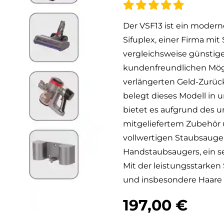
Der VSF13 ist ein mode
Sifuplex, einer Firma mit
vergleichsweise günstig
kundenfreundlichen Mögli
verlängerten Geld-Zurüc
belegt dieses Modell in 
bietet es aufgrund des 
mitgeliefertem Zubehör 
vollwertigen Staubsaugers
Handstaubsaugers, ein seh
Mit der leistungsstarken
und insbesondere Haare 
197,00 €