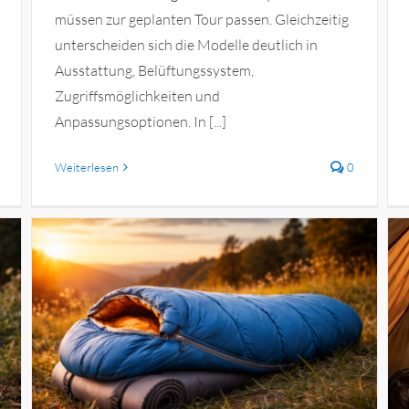
müssen zur geplanten Tour passen. Gleichzeitig
unterscheiden sich die Modelle deutlich in
Ausstattung, Belüftungssystem,
Zugriffsmöglichkeiten und
Anpassungsoptionen. In [...]
Weiterlesen
0
Die besten Isomatten im Test
n
Freizeit, Sport & Outdoor
Outdoor-Ausrüstung