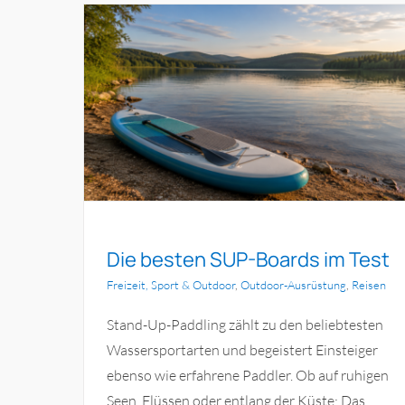
 Test
Die besten Kühlboxen im Test
ung
Reisen
Freizeit, Sport & Outdoor
Outdoor-Ausrüstung
Reise
Die besten SUP-Boards im Test
Freizeit, Sport & Outdoor
,
Outdoor-Ausrüstung
,
Reisen
Stand-Up-Paddling zählt zu den beliebtesten
Wassersportarten und begeistert Einsteiger
ebenso wie erfahrene Paddler. Ob auf ruhigen
Seen, Flüssen oder entlang der Küste: Das