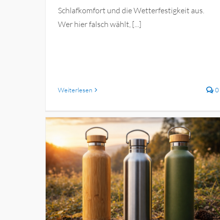
Schlafkomfort und die Wetterfestigkeit aus.
Wer hier falsch wählt, [...]
Weiterlesen
0
im Test
Die besten Schlafsäcke im Test
üstung
Freizeit, Sport & Outdoor
Outdoor-Ausrüstung
Reise