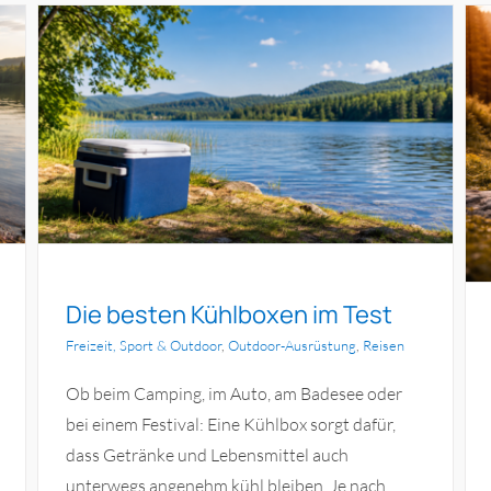
Die besten Wanderstöcke im Test
n
Outdoor-Ausrüstung
Die besten Kühlboxen im Test
Freizeit, Sport & Outdoor
,
Outdoor-Ausrüstung
,
Reisen
Ob beim Camping, im Auto, am Badesee oder
bei einem Festival: Eine Kühlbox sorgt dafür,
dass Getränke und Lebensmittel auch
unterwegs angenehm kühl bleiben. Je nach