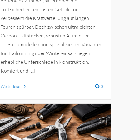
optionales Zubehör, sie erhöhen die
Trittsicherheit, entlasten Gelenke und
verbessern die Kraftverteilung auf langen
Touren spürbar. Doch zwischen ultraleichten
Carbon-Faltstöcken, robusten Aluminium-
Teleskopmodellen und spezialisierten Varianten
für Trailrunning oder Wintereinsatz liegen
erhebliche Unterschiede in Konstruktion,
Komfort und [...]
Weiterlesen
0