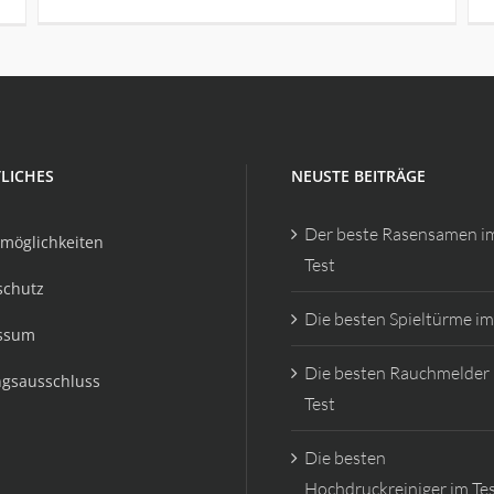
LICHES
NEUSTE BEITRÄGE
Der beste Rasensamen i
möglichkeiten
Test
schutz
Die besten Spieltürme im
ssum
Die besten Rauchmelder
ngsausschluss
Test
Die besten
Hochdruckreiniger im Te