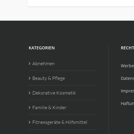
KATEGORIEN
RECHT
Abnehmen
Werbe
Beauty & Pflege
Daten
Impre
Dekorative Kosmetik
Haftu
Familie & Kinder
Fitnessgeräte & Hilfsmittel