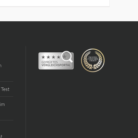
m
 Test
 im
st