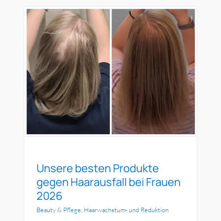
Gesundheit & Körperpflege
Haushalt
en
6
Technik & Elektronik
on
Kategorien
Unsere besten Produkte
gegen Haarausfall bei Frauen
2026
Beauty & Pflege
,
Haarwachstum- und Reduktion