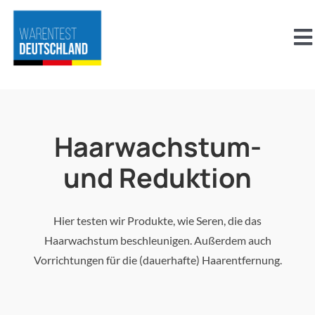
Zum
Inhalt
To
springen
Na
Über uns
Aktuelles
Haarwachstum-
und Reduktion
Abnehmen
Beauty & Pflege
Hier testen wir Produkte, wie Seren, die das
Haarwachstum beschleunigen. Außerdem auch
Vorrichtungen für die (dauerhafte) Haarentfernung.
Familie & Kinder
Freizeit, Sport & Outdoor