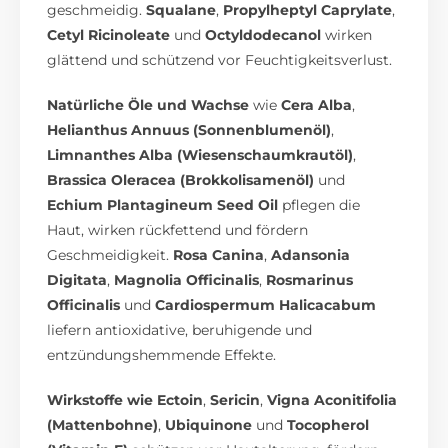
geschmeidig.
Squalane
,
Propylheptyl Caprylate
,
Cetyl Ricinoleate
und
Octyldodecanol
wirken
glättend und schützend vor Feuchtigkeitsverlust.
Natürliche Öle und Wachse
wie
Cera Alba
,
Helianthus Annuus (Sonnenblumenöl)
,
Limnanthes Alba (Wiesenschaumkrautöl)
,
Brassica Oleracea (Brokkolisamenöl)
und
Echium Plantagineum Seed Oil
pflegen die
Haut, wirken rückfettend und fördern
Geschmeidigkeit.
Rosa Canina
,
Adansonia
Digitata
,
Magnolia Officinalis
,
Rosmarinus
Officinalis
und
Cardiospermum Halicacabum
liefern antioxidative, beruhigende und
entzündungshemmende Effekte.
Wirkstoffe wie
Ectoin
,
Sericin
,
Vigna Aconitifolia
(Mattenbohne)
,
Ubiquinone
und
Tocopherol