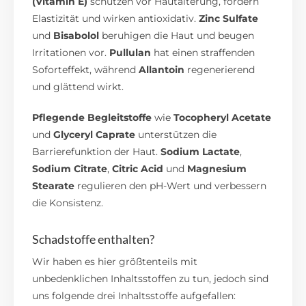
(Vitamin E)
schützen vor Hautalterung, fördern
Elastizität und wirken antioxidativ.
Zinc Sulfate
und
Bisabolol
beruhigen die Haut und beugen
Irritationen vor.
Pullulan
hat einen straffenden
Soforteffekt, während
Allantoin
regenerierend
und glättend wirkt.
Pflegende Begleitstoffe
wie
Tocopheryl Acetate
und
Glyceryl Caprate
unterstützen die
Barrierefunktion der Haut.
Sodium Lactate
,
Sodium Citrate
,
Citric Acid
und
Magnesium
Stearate
regulieren den pH-Wert und verbessern
die Konsistenz.
Schadstoffe enthalten?
Wir haben es hier größtenteils mit
unbedenklichen Inhaltsstoffen zu tun, jedoch sind
uns folgende drei Inhaltsstoffe aufgefallen: