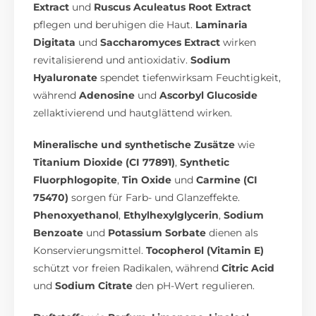
Extract
und
Ruscus Aculeatus Root Extract
pflegen und beruhigen die Haut.
Laminaria
Digitata
und
Saccharomyces Extract
wirken
revitalisierend und antioxidativ.
Sodium
Hyaluronate
spendet tiefenwirksam Feuchtigkeit,
während
Adenosine
und
Ascorbyl Glucoside
zellaktivierend und hautglättend wirken.
Mineralische und synthetische Zusätze
wie
Titanium Dioxide (CI 77891)
,
Synthetic
Fluorphlogopite
,
Tin Oxide
und
Carmine (CI
75470)
sorgen für Farb- und Glanzeffekte.
Phenoxyethanol
,
Ethylhexylglycerin
,
Sodium
Benzoate
und
Potassium Sorbate
dienen als
Konservierungsmittel.
Tocopherol (Vitamin E)
schützt vor freien Radikalen, während
Citric Acid
und
Sodium Citrate
den pH-Wert regulieren.