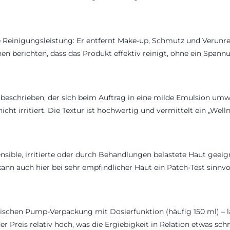
einigungsleistung: Er entfernt Make-up, Schmutz und Verunrei
n berichten, dass das Produkt effektiv reinigt, ohne ein Spannu
um beschrieben, der sich beim Auftrag in eine milde Emulsion u
ht irritiert. Die Textur ist hochwertig und vermittelt ein „Welln
 sensible, irritierte oder durch Behandlungen belastete Haut gee
nn auch hier bei sehr empfindlicher Haut ein Patch-Test sinnvol
ischen Pump-Verpackung mit Dosierfunktion (häufig 150 ml) –
der Preis relativ hoch, was die Ergiebigkeit in Relation etwas s