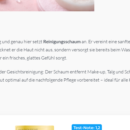
g und genau hier setzt
Reinigungsschaum
an. Er vereint eine sanft
net er die Haut nicht aus, sondern versorgt sie bereits beim Wa
 ein frisches, glattes Gefühl sorgt.
r Gesichtsreinigung: Der Schaum entfernt Make-up, Talg und Schm
aut optimal auf die nachfolgende Pflege vorbereitet – ideal für al
Test-Note: 1,2