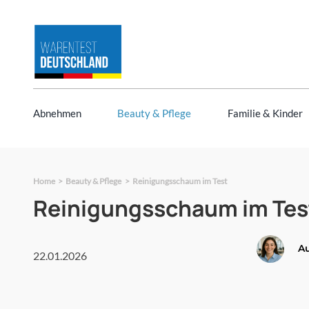
Zum
Inhalt
springen
Abnehmen
Beauty & Pflege
Familie & Kinder
Home
Beauty & Pflege
Reinigungsschaum im Test
Reinigungsschaum im Tes
A
22.01.2026