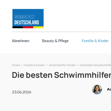
Zum
Inhalt
springen
Abnehmen
Beauty & Pflege
Familie & Kinder
Home
Familie & Kinder
Sicherheit für Kinder
Die besten Schwimmhilfe
Die besten Schwimmhilfen
A
23.06.2026