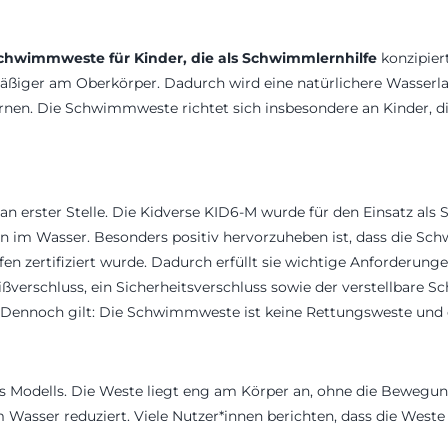
chwimmweste für Kinder, die als Schwimmlernhilfe
konzipier
mäßiger am Oberkörper. Dadurch wird eine natürlichere Wasserl
en. Die Schwimmweste richtet sich insbesondere an Kinder, d
an erster Stelle. Die Kidverse KID6-M wurde für den Einsatz als
äten im Wasser. Besonders positiv hervorzuheben ist, dass die 
fen zertifiziert wurde. Dadurch erfüllt sie wichtige Anforderunge
ißverschluss, ein Sicherheitsverschluss sowie der verstellbare Sc
. Dennoch gilt: Die Schwimmweste ist keine Rettungsweste und e
s Modells. Die Weste liegt eng am Körper an, ohne die Bewegun
 Wasser reduziert. Viele Nutzer*innen berichten, dass die Wes