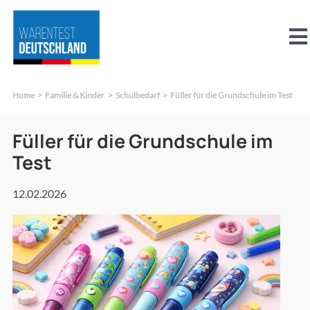
Zum
Inhalt
To
springen
Na
Über uns
Home
Familie & Kinder
Schulbedarf
Füller für die Grundschule im Test
Aktuelles
Füller für die Grundschule im
Test
Abnehmen
12.02.2026
Beauty & Pflege
Familie & Kinder
Freizeit, Sport & Outdoor