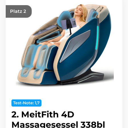
Platz 2
Test-Note: 1,7
2. MeitFith 4D
Massagesessel 338bl