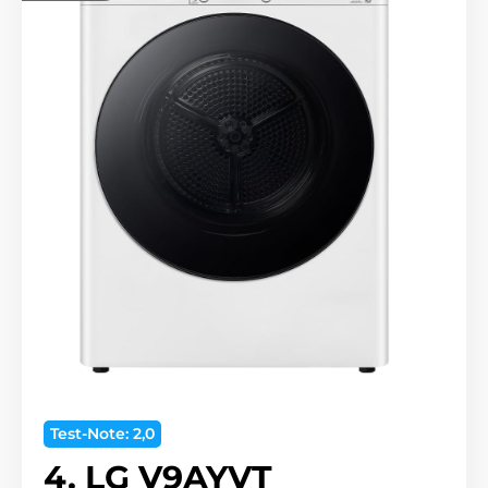
Test-Note: 2,0
4. LG V9AYVT