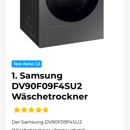
Test-Note: 1,3
1. Samsung
DV90F09F4SU2
Wäschetrockner
Der Samsung DV90F09F4SU2