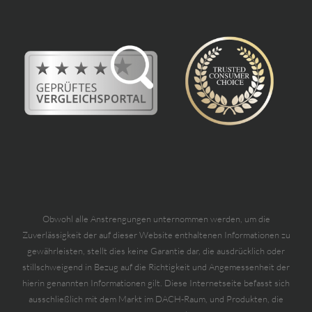
Obwohl alle Anstrengungen unternommen werden, um die
Zuverlässigkeit der auf dieser Website enthaltenen Informationen zu
gewährleisten, stellt dies keine Garantie dar, die ausdrücklich oder
stillschweigend in Bezug auf die Richtigkeit und Angemessenheit der
hierin genannten Informationen gilt. Diese Internetseite befasst sich
ausschließlich mit dem Markt im DACH-Raum, und Produkten, die