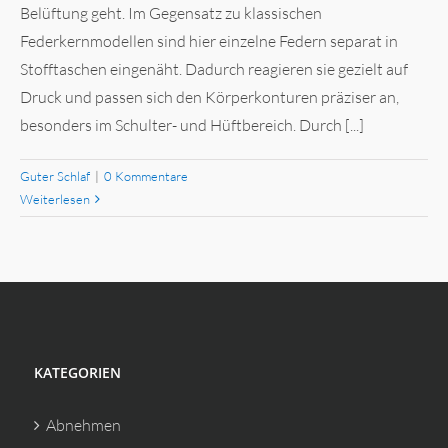
Belüftung geht. Im Gegensatz zu klassischen
Federkernmodellen sind hier einzelne Federn separat in
Stofftaschen eingenäht. Dadurch reagieren sie gezielt auf
Druck und passen sich den Körperkonturen präziser an,
besonders im Schulter- und Hüftbereich. Durch [...]
Guter Schlaf
|
0 Kommentare
Weiterlesen
KATEGORIEN
Abnehmen