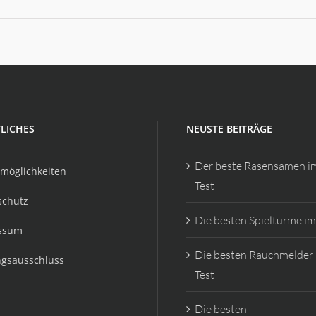
LICHES
NEUSTE BEITRÄGE
Der beste Rasensamen i
möglichkeiten
Test
schutz
Die besten Spieltürme im
ssum
Die besten Rauchmelder
ngsausschluss
Test
Die besten