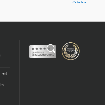
Weiterlesen
m
 Test
 im