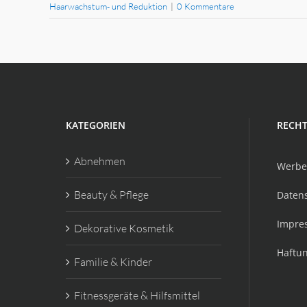
Haarwachstum- und Reduktion
|
0 Kommentare
KATEGORIEN
RECHT
Abnehmen
Werbe
Beauty & Pflege
Daten
Impre
Dekorative Kosmetik
Haftu
Familie & Kinder
Fitnessgeräte & Hilfsmittel