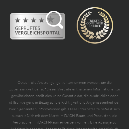
Obwohl alle Anstrengungen unternommen werden, um die
Zuverlässigkeit der auf dieser Website enthaltenen Informationen zu
gewährleisten, stellt dies keine Garantie dar, die ausdrücklich oder
stillschweigend in Bezug auf die Richtigkeit und Angemessenheit der
hierin genannten Informationen gilt. Diese Internetseite befasst sich
ausschließlich mit dem Markt im DACH-Raum, und Produkten, die
Verbraucher im DACH-Raum erwerben können. Eine Aussage zu
Märkten in anderen Ländern trifft diese Internetseite ausdrücklich