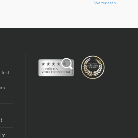
Weiterlesen
 Test
 im
st
 im