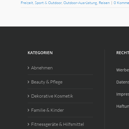
Freizeit, Sport & Outdoor
,
Outdoor-Ausrüstung
,
Reisen
|
0 Komme
KATEGORIEN
RECHT
Abnehmen
Werbe
Beauty & Pflege
Daten
Impre
Dekorative Kosmetik
Haftu
Familie & Kinder
Fitnessgeräte & Hilfsmittel