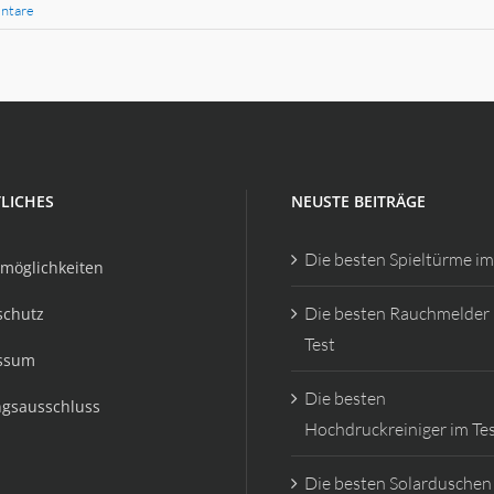
ntare
LICHES
NEUSTE BEITRÄGE
Die besten Spieltürme im
möglichkeiten
Die besten Rauchmelder
schutz
Test
ssum
Die besten
ngsausschluss
Hochdruckreiniger im Te
Die besten Solarduschen