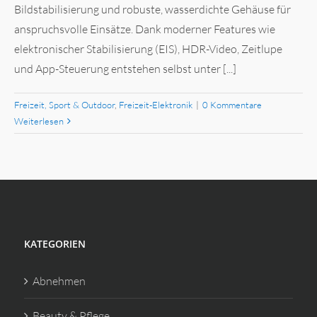
Bildstabilisierung und robuste, wasserdichte Gehäuse für
anspruchsvolle Einsätze. Dank moderner Features wie
elektronischer Stabilisierung (EIS), HDR-Video, Zeitlupe
und App-Steuerung entstehen selbst unter [...]
Freizeit, Sport & Outdoor
,
Freizeit-Elektronik
|
0 Kommentare
Weiterlesen
KATEGORIEN
Abnehmen
Beauty & Pflege