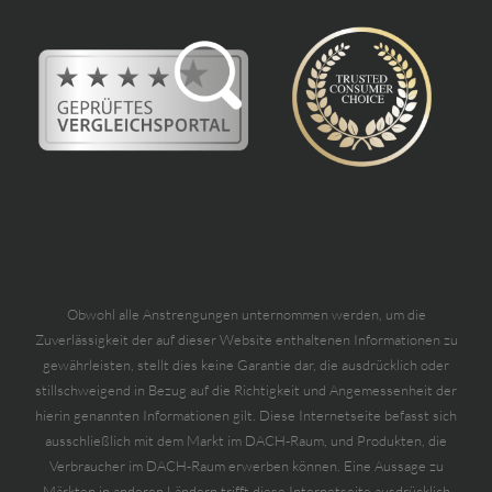
Obwohl alle Anstrengungen unternommen werden, um die
Zuverlässigkeit der auf dieser Website enthaltenen Informationen zu
gewährleisten, stellt dies keine Garantie dar, die ausdrücklich oder
stillschweigend in Bezug auf die Richtigkeit und Angemessenheit der
hierin genannten Informationen gilt. Diese Internetseite befasst sich
ausschließlich mit dem Markt im DACH-Raum, und Produkten, die
Verbraucher im DACH-Raum erwerben können. Eine Aussage zu
Märkten in anderen Ländern trifft diese Internetseite ausdrücklich