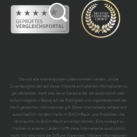
Obwohl alle Anstrengungen unternommen werden, um die
Zuverlässigkeit der auf dieser Website enthaltenen Informationen zu
gewährleisten, stellt dies keine Garantie dar, die ausdrücklich oder
stillschweigend in Bezug auf die Richtigkeit und Angemessenheit der
hierin genannten Informationen gilt. Diese Internetseite befasst sich
ausschließlich mit dem Markt im DACH-Raum, und Produkten, die
Verbraucher im DACH-Raum erwerben können. Eine Aussage zu
Märkten in anderen Ländern trifft diese Internetseite ausdrücklich
nicht. Wir sind nicht die Stiftung Warentest. Weitere Informationen