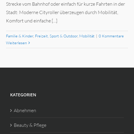
Strecke vom Bahnhof oder einfach für kurze Fahrten in der
Stadt: Moderne Cityroller überzeugen durch Mobilität,
Komfort und einfache [...]
Familie & Kinder
,
Freizeit, Sport & Outdoor
,
Mobilität
|
0 Kommentare
Weiterlesen
KATEGORIEN
Abnehmen
Beauty & Pflege