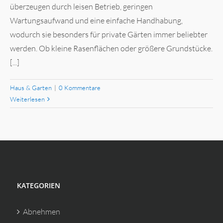
überzeugen durch leisen Betrieb, geringen
Wartungsaufwand und eine einfache Handhabung,
wodurch sie besonders für private Gärten immer beliebter
werden. Ob kleine Rasenflächen oder größere Grundstücke.
[...]
Haus & Garten
|
0 Kommentare
Weiterlesen
KATEGORIEN
Abnehmen