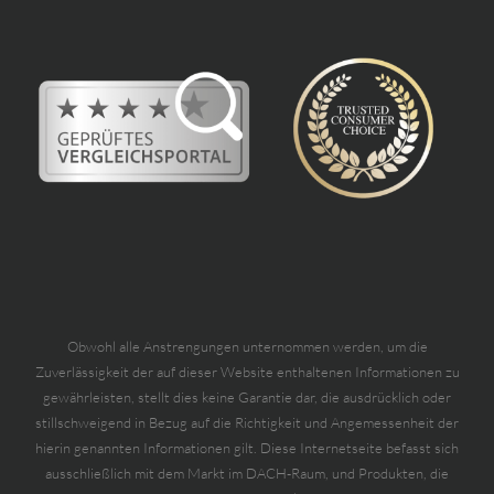
Obwohl alle Anstrengungen unternommen werden, um die
Zuverlässigkeit der auf dieser Website enthaltenen Informationen zu
gewährleisten, stellt dies keine Garantie dar, die ausdrücklich oder
stillschweigend in Bezug auf die Richtigkeit und Angemessenheit der
hierin genannten Informationen gilt. Diese Internetseite befasst sich
ausschließlich mit dem Markt im DACH-Raum, und Produkten, die