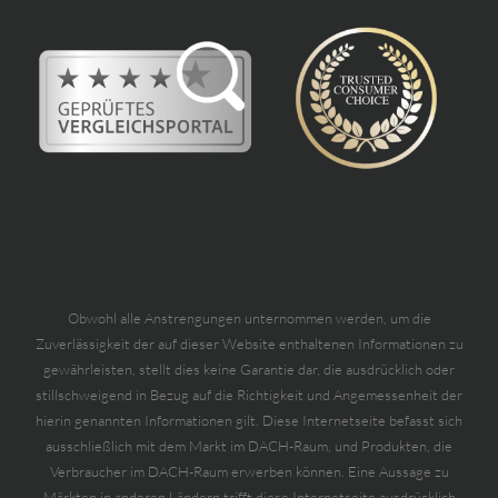
Obwohl alle Anstrengungen unternommen werden, um die
Zuverlässigkeit der auf dieser Website enthaltenen Informationen zu
gewährleisten, stellt dies keine Garantie dar, die ausdrücklich oder
stillschweigend in Bezug auf die Richtigkeit und Angemessenheit der
hierin genannten Informationen gilt. Diese Internetseite befasst sich
ausschließlich mit dem Markt im DACH-Raum, und Produkten, die
Verbraucher im DACH-Raum erwerben können. Eine Aussage zu
Märkten in anderen Ländern trifft diese Internetseite ausdrücklich