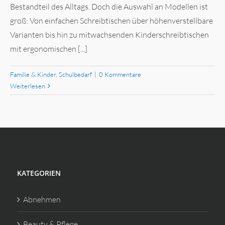
Bestandteil des Alltags. Doch die Auswahl an Modellen ist
groß: Von einfachen Schreibtischen über höhenverstellbare
Varianten bis hin zu mitwachsenden Kinderschreibtischen
mit ergonomischen [...]
Familie & Kinder
,
Schulbedarf
|
0 Kommentare
Weiterlesen
KATEGORIEN
Abnehmen
Beauty & Pflege