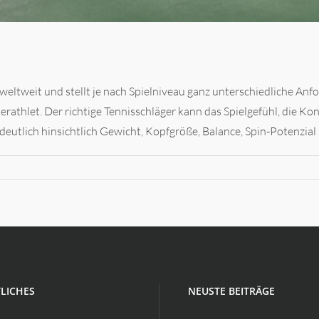
weltweit und stellt je nach Spielniveau ganz unterschiedliche An
ierathlet. Der richtige Tennisschläger kann das Spielgefühl, die Kon
eutlich hinsichtlich Gewicht, Kopfgröße, Balance, Spin-Potenzial u
LICHES
NEUSTE BEITRÄGE