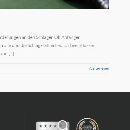
forderungen an den Schläger. Ob Anfänger,
trolle und die Schlagkraft erheblich beeinflussen.
nd [...]
Weiterlesen