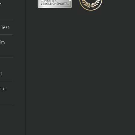
m
 Test
 im
st
 im