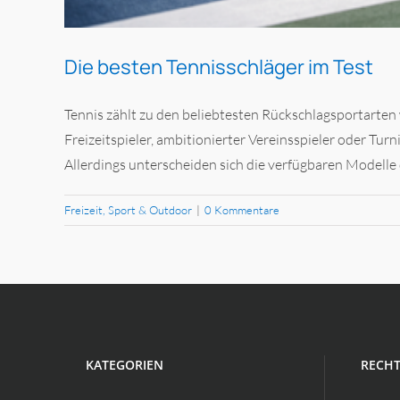
Die besten Tennisschläger im Test
Tennis zählt zu den beliebtesten Rückschlagsportarten 
Freizeitspieler, ambitionierter Vereinsspieler oder Turn
Allerdings unterscheiden sich die verfügbaren Modelle d
Freizeit, Sport & Outdoor
|
0 Kommentare
KATEGORIEN
RECHT