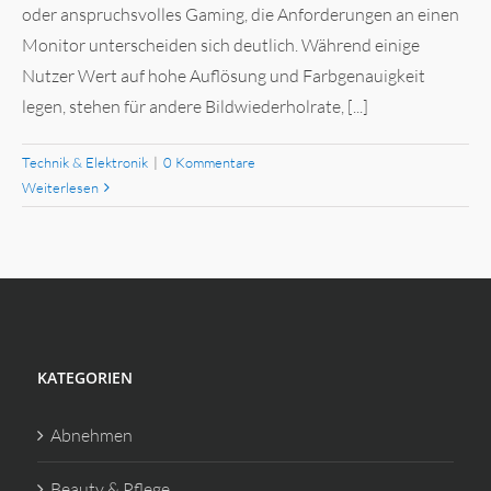
oder anspruchsvolles Gaming, die Anforderungen an einen
Monitor unterscheiden sich deutlich. Während einige
Nutzer Wert auf hohe Auflösung und Farbgenauigkeit
legen, stehen für andere Bildwiederholrate, [...]
Technik & Elektronik
|
0 Kommentare
Weiterlesen
KATEGORIEN
Abnehmen
Beauty & Pflege