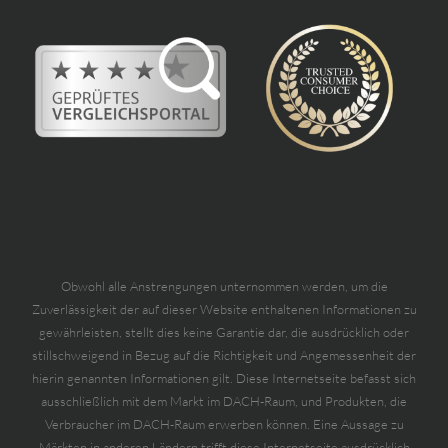
Obwohl alle Anstrengungen unternommen werden, um die
Zuverlässigkeit der auf dieser Website enthaltenen Informationen zu
gewährleisten, stellt dies keine Garantie dar, die ausdrücklich oder
stillschweigend in Bezug auf die Richtigkeit und Angemessenheit der
hierin genannten Informationen gilt. Diese Internetseite befasst sich
ausschließlich mit dem Markt im DACH-Raum, und Produkten, die
Verbraucher im DACH-Raum erwerben können. Eine Aussage zu
Märkten in anderen Ländern trifft diese Internetseite ausdrücklich