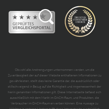
Obwohl alle Anstrengungen unternommen werden, um die
Zuverlässigkeit der auf dieser Website enthaltenen Informationen zu
gewährleisten, stellt dies keine Garantie dar, die ausdrücklich oder
stillschweigend in Bezug auf die Richtigkeit und Angemessenheit der
hierin genannten Informationen gilt. Diese Internetseite befasst sich
ausschließlich mit dem Markt im DACH-Raum, und Produkten, die
Verbraucher im DACH-Raum erwerben können. Eine Aussage zu
Märkten in anderen Ländern trifft diese Internetseite ausdrücklich