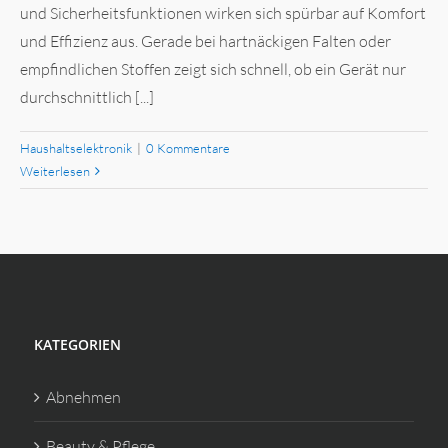
und Sicherheitsfunktionen wirken sich spürbar auf Komfort
und Effizienz aus. Gerade bei hartnäckigen Falten oder
empfindlichen Stoffen zeigt sich schnell, ob ein Gerät nur
durchschnittlich [...]
Haushaltselektronik
|
0 Kommentare
Weiterlesen
KATEGORIEN
Abnehmen
Beauty & Pflege