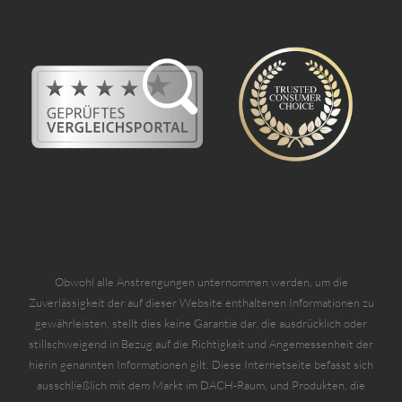
Obwohl alle Anstrengungen unternommen werden, um die
Zuverlässigkeit der auf dieser Website enthaltenen Informationen zu
gewährleisten, stellt dies keine Garantie dar, die ausdrücklich oder
stillschweigend in Bezug auf die Richtigkeit und Angemessenheit der
hierin genannten Informationen gilt. Diese Internetseite befasst sich
ausschließlich mit dem Markt im DACH-Raum, und Produkten, die