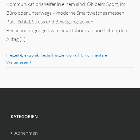
Kommunikationshelfer in einem sind. Ob beim Sport, im
Büro oder unterwegs – moderne Smartwatches messen
Puls, Schlaf, Stress und Bewegung, zeigen
Benachrichtigungen vom Smartphone an und helfen, den
Alltag [...]
Freizeit-Elektronik
,
Technik & Elektronik
|
0 Kommentare
Weiterlesen
KATEGORIEN
Abnehmen