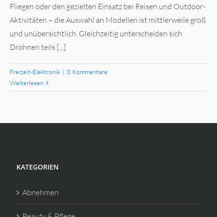
Fliegen oder den gezielten Einsatz bei Reisen und Outdoor-
Aktivitäten – die Auswahl an Modellen ist mittlerweile groß
und unübersichtlich. Gleichzeitig unterscheiden sich
Drohnen teils [...]
Freizeit-Elektronik
|
0 Kommentare
Weiterlesen
KATEGORIEN
Abnehmen
Beauty & Pflege