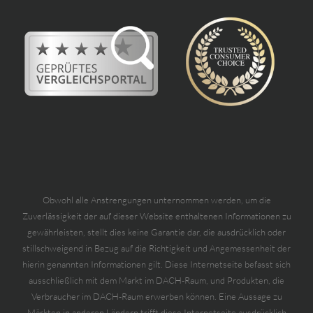
Obwohl alle Anstrengungen unternommen werden, um die
Zuverlässigkeit der auf dieser Website enthaltenen Informationen zu
gewährleisten, stellt dies keine Garantie dar, die ausdrücklich oder
stillschweigend in Bezug auf die Richtigkeit und Angemessenheit der
hierin genannten Informationen gilt. Diese Internetseite befasst sich
ausschließlich mit dem Markt im DACH-Raum, und Produkten, die
Verbraucher im DACH-Raum erwerben können. Eine Aussage zu
Märkten in anderen Ländern trifft diese Internetseite ausdrücklich