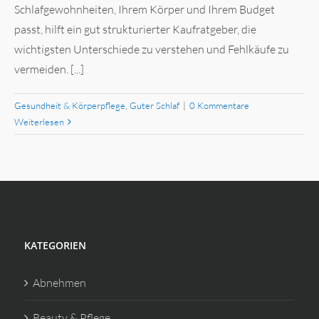
Schlafgewohnheiten, Ihrem Körper und Ihrem Budget
passt, hilft ein gut strukturierter Kaufratgeber, die
wichtigsten Unterschiede zu verstehen und Fehlkäufe zu
vermeiden. [...]
Gesundheit & Körperpflege
,
Guter Schlaf
|
0 Kommentare
Weiterlesen
KATEGORIEN
Abnehmen
Beauty & Pflege