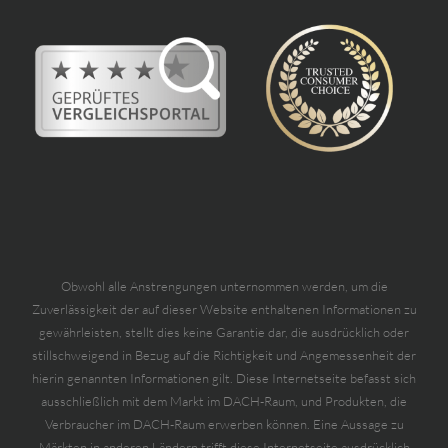
Obwohl alle Anstrengungen unternommen werden, um die
Zuverlässigkeit der auf dieser Website enthaltenen Informationen zu
gewährleisten, stellt dies keine Garantie dar, die ausdrücklich oder
stillschweigend in Bezug auf die Richtigkeit und Angemessenheit der
hierin genannten Informationen gilt. Diese Internetseite befasst sich
ausschließlich mit dem Markt im DACH-Raum, und Produkten, die
Verbraucher im DACH-Raum erwerben können. Eine Aussage zu
Märkten in anderen Ländern trifft diese Internetseite ausdrücklich