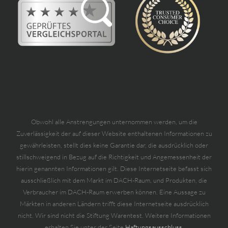
Obwohl alle Anstrengungen unternommen werden, um die
Zuverlässigkeit der auf dieser Website enthaltenen Informationen zu
gewährleisten, stellt dies keine Garantie dar, die ausdrücklich oder
stillschweigend in Bezug auf die Richtigkeit und Angemessenheit der
hierin genannten Informationen gilt. Diese Internetseite befasst sich
ausschließlich mit dem Markt im DACH-Raum, und Produkten, die
Verbraucher im DACH-Raum erwerben können. Eine Aussage zu
Märkten in anderen Ländern trifft diese Internetseite ausdrücklich
nicht. Wir sind nicht die Stiftung Warentest. Weitere Informationen
erhalten Sie unter der Seite
Haftungsausschluss.