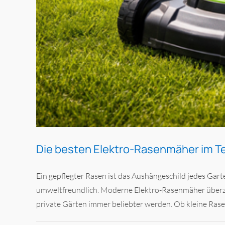
Die besten Elektro-Rasenmäher im T
Ein gepflegter Rasen ist das Aushängeschild jedes Gar
umweltfreundlich. Moderne Elektro-Rasenmäher überze
private Gärten immer beliebter werden. Ob kleine Rasen