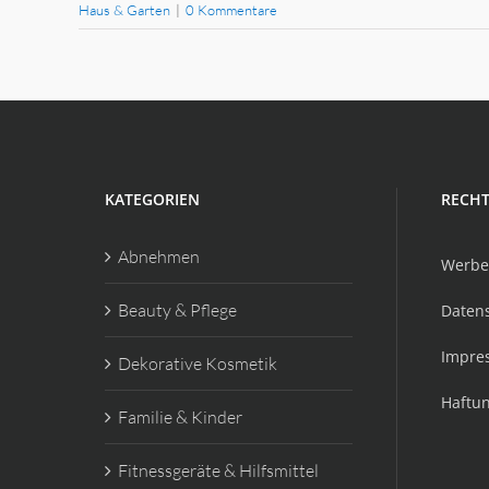
Haus & Garten
|
0 Kommentare
KATEGORIEN
RECHT
Abnehmen
Werbe
Beauty & Pflege
Daten
Impre
Dekorative Kosmetik
Haftu
Familie & Kinder
Fitnessgeräte & Hilfsmittel