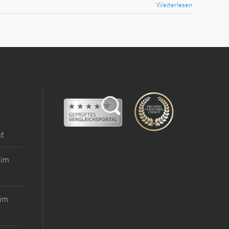
Weiterlesen
st
 im
 im