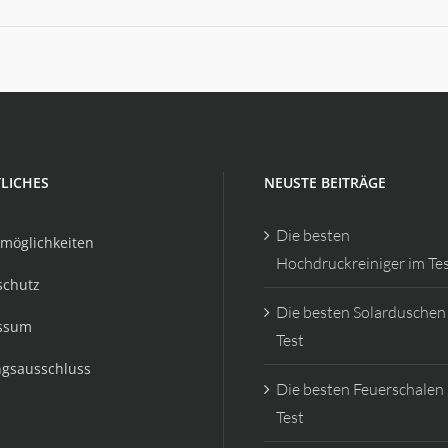
LICHES
NEUSTE BEITRÄGE
Die besten
möglichkeiten
Hochdruckreiniger im Te
schutz
Die besten Solarduschen
ssum
Test
ngsausschluss
Die besten Feuerschalen
Test