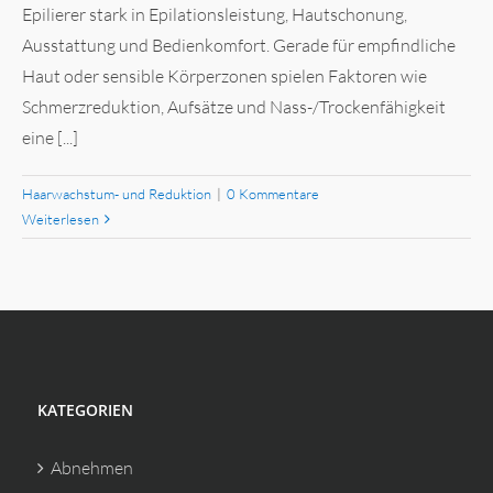
Epilierer stark in Epilationsleistung, Hautschonung,
Ausstattung und Bedienkomfort. Gerade für empfindliche
Haut oder sensible Körperzonen spielen Faktoren wie
Schmerzreduktion, Aufsätze und Nass-/Trockenfähigkeit
eine [...]
Haarwachstum- und Reduktion
|
0 Kommentare
Weiterlesen
KATEGORIEN
Abnehmen