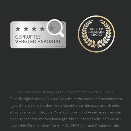
Obwohl alle Anstrengungen unternommen werden, um die
Zuverlässigkeit der auf dieser Website enthaltenen Informationen zu
gewährleisten, stellt dies keine Garantie dar, die ausdrücklich oder
stillschweigend in Bezug auf die Richtigkeit und Angemessenheit der
hierin genannten Informationen gilt. Diese Internetseite befasst sich
ausschließlich mit dem Markt im DACH-Raum, und Produkten, die