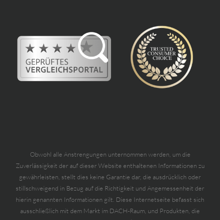
Obwohl alle Anstrengungen unternommen werden, um die
Zuverlässigkeit der auf dieser Website enthaltenen Informationen zu
gewährleisten, stellt dies keine Garantie dar, die ausdrücklich oder
stillschweigend in Bezug auf die Richtigkeit und Angemessenheit der
hierin genannten Informationen gilt. Diese Internetseite befasst sich
ausschließlich mit dem Markt im DACH-Raum, und Produkten, die