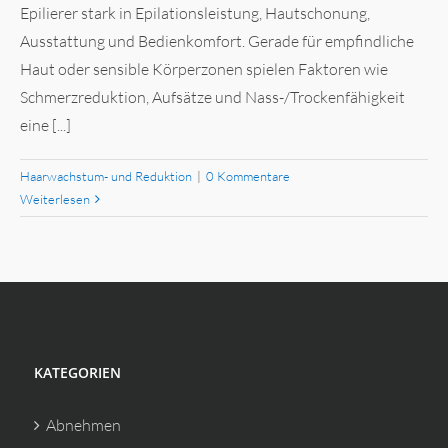
Epilierer stark in Epilationsleistung, Hautschonung,
Ausstattung und Bedienkomfort. Gerade für empfindliche
Haut oder sensible Körperzonen spielen Faktoren wie
Schmerzreduktion, Aufsätze und Nass-/Trockenfähigkeit
eine [...]
Haarwachstum- und Reduktion
|
0 Kommentare
Weiterlesen
KATEGORIEN
Abnehmen