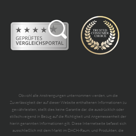
Obwohl alle Anstrengungen unternommen werden, um die
Zuverlässigkeit der auf dieser Website enthaltenen Informationen zu
gewährleisten, stellt dies keine Garantie dar, die ausdrücklich oder
stillschweigend in Bezug auf die Richtigkeit und Angemessenheit der
hierin genannten Informationen gilt. Diese Internetseite befasst sich
ausschließlich mit dem Markt im DACH-Raum, und Produkten, die