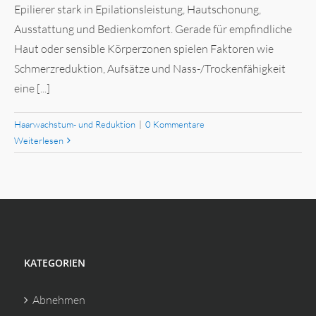
Epilierer stark in Epilationsleistung, Hautschonung,
Ausstattung und Bedienkomfort. Gerade für empfindliche
Haut oder sensible Körperzonen spielen Faktoren wie
Schmerzreduktion, Aufsätze und Nass-/Trockenfähigkeit
eine [...]
Haarwachstum- und Reduktion
|
0 Kommentare
Weiterlesen
KATEGORIEN
Abnehmen