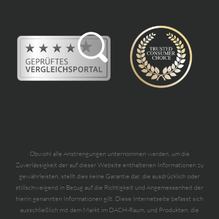
Obwohl alle Anstrengungen unternommen werden, um die
Zuverlässigkeit der auf dieser Website enthaltenen Informationen zu
gewährleisten, stellt dies keine Garantie dar, die ausdrücklich oder
stillschweigend in Bezug auf die Richtigkeit und Angemessenheit der
hierin genannten Informationen gilt. Diese Internetseite befasst sich
ausschließlich mit dem Markt im DACH-Raum, und Produkten, die