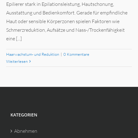
Epilierer stark in Epilationsleistung, Hautschonung,
Ausstattung und Bedienkomfort. Gerade für empfindliche
Haut oder sensible Körperzonen spielen Faktoren wie
Schmerzreduktion, Aufsätze und Nass-/Trockenfähigkeit
eine [...]
Haarwachstum- und Reduktion
|
0 Kommentare
Weiterlesen
KATEGORIEN
Abnehmen