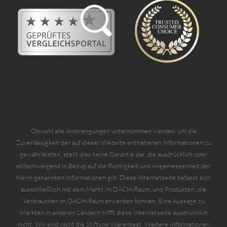
Obwohl alle Anstrengungen unternommen werden, um die
Zuverlässigkeit der auf dieser Website enthaltenen Informationen zu
gewährleisten, stellt dies keine Garantie dar, die ausdrücklich oder
stillschweigend in Bezug auf die Richtigkeit und Angemessenheit der
hierin genannten Informationen gilt. Diese Internetseite befasst sich
ausschließlich mit dem Markt im DACH-Raum, und Produkten, die
Verbraucher im DACH-Raum erwerben können. Eine Aussage zu
Märkten in anderen Ländern trifft diese Internetseite ausdrücklich
nicht. Wir sind nicht die Stiftung Warentest. Weitere Informationen