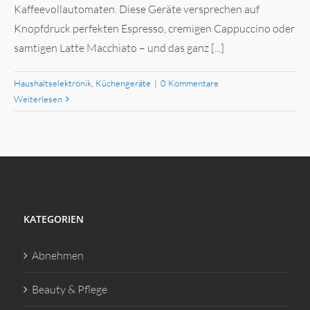
Kaffeevollautomaten. Diese Geräte versprechen auf
Knopfdruck perfekten Espresso, cremigen Cappuccino oder
samtigen Latte Macchiato – und das ganz [...]
Haushaltselektronik
,
Küchengeräte
|
0 Kommentare
Weiterlesen
KATEGORIEN
Abnehmen
Beauty & Pflege