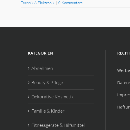
Technik & Elektronik
|
0 Kommentare
KATEGORIEN
RECHT
Abnehmen
Werbe
Beauty & Pflege
Daten
Impre
Dekorative Kosmetik
Haftu
Familie & Kinder
Fitnessgeräte & Hilfsmittel