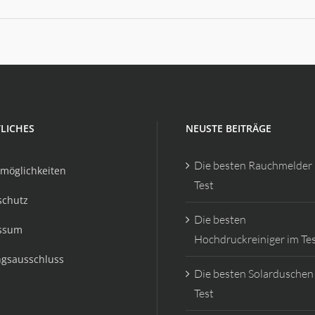
LICHES
NEUSTE BEITRÄGE
Die besten Rauchmelder
möglichkeiten
Test
schutz
Die besten
ssum
Hochdruckreiniger im Te
ngsausschluss
Die besten Solarduschen
Test