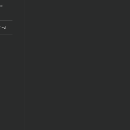
 im
Test