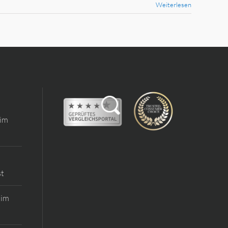
Weiterlesen
 im
st
 im