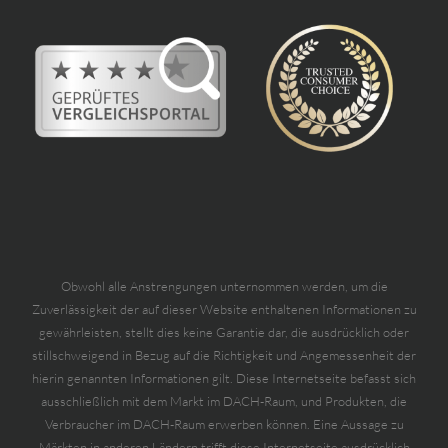
Obwohl alle Anstrengungen unternommen werden, um die
Zuverlässigkeit der auf dieser Website enthaltenen Informationen zu
gewährleisten, stellt dies keine Garantie dar, die ausdrücklich oder
stillschweigend in Bezug auf die Richtigkeit und Angemessenheit der
hierin genannten Informationen gilt. Diese Internetseite befasst sich
ausschließlich mit dem Markt im DACH-Raum, und Produkten, die
Verbraucher im DACH-Raum erwerben können. Eine Aussage zu
Märkten in anderen Ländern trifft diese Internetseite ausdrücklich