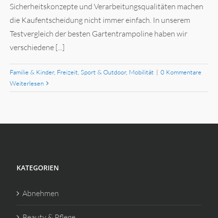
Sicherheitskonzepte und Verarbeitungsqualitäten machen
die Kaufentscheidung nicht immer einfach. In unserem
Testvergleich der besten Gartentrampoline haben wir
verschiedene [...]
Familie & Kinder
,
Freizeit, Sport & Outdoor
,
Mobilität
|
0 Kommentare
Weiterlesen
KATEGORIEN
Abnehmen
Beauty & Pflege