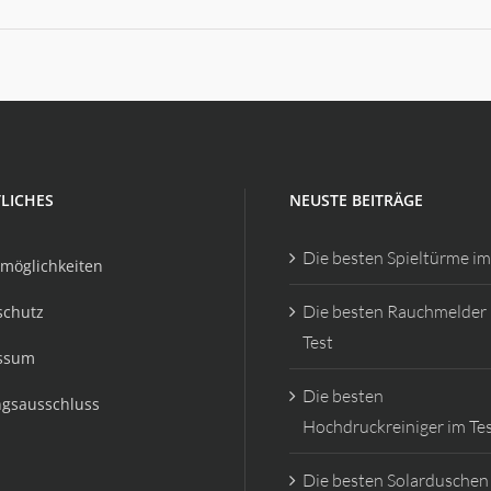
LICHES
NEUSTE BEITRÄGE
Die besten Spieltürme im
möglichkeiten
Die besten Rauchmelder
schutz
Test
ssum
Die besten
ngsausschluss
Hochdruckreiniger im Te
Die besten Solarduschen