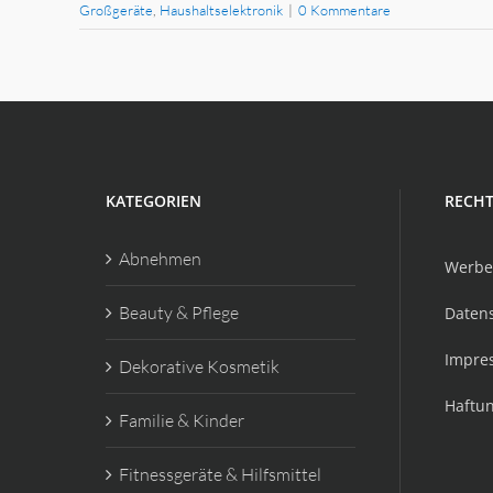
Großgeräte
,
Haushaltselektronik
|
0 Kommentare
KATEGORIEN
RECHT
Abnehmen
Werbe
Beauty & Pflege
Daten
Impre
Dekorative Kosmetik
Haftu
Familie & Kinder
Fitnessgeräte & Hilfsmittel