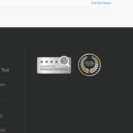
Weiterlesen
 Test
 im
st
 im