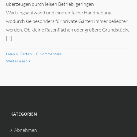
überzeugen durch leisen Betrieb, geringen
Wartungsaufwand und eine einfache Handhabung,
wodurch sie besonders für private Gärten immer beliebter
werden. Ob kleine Rasenflächen oder größere Grundstücke.
[...]
Haus & Garten
|
0 Kommentare
Weiterlesen
KATEGORIEN
Abnehmen