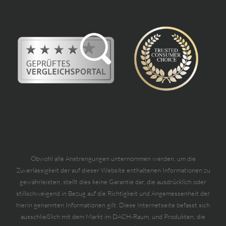
Obwohl alle Anstrengungen unternommen werden, um die
Zuverlässigkeit der auf dieser Website enthaltenen Informationen zu
gewährleisten, stellt dies keine Garantie dar, die ausdrücklich oder
stillschweigend in Bezug auf die Richtigkeit und Angemessenheit der
hierin genannten Informationen gilt. Diese Internetseite befasst sich
ausschließlich mit dem Markt im DACH-Raum, und Produkten, die