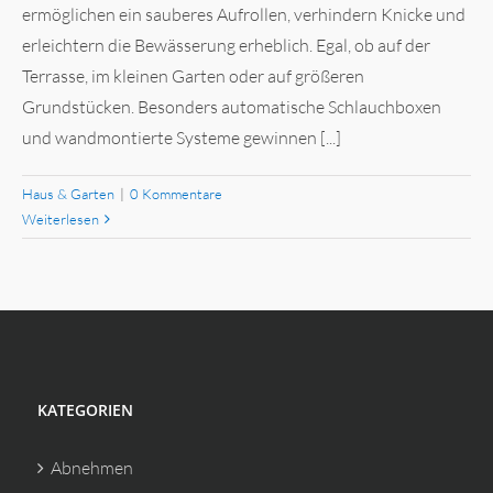
ermöglichen ein sauberes Aufrollen, verhindern Knicke und
erleichtern die Bewässerung erheblich. Egal, ob auf der
Terrasse, im kleinen Garten oder auf größeren
Grundstücken. Besonders automatische Schlauchboxen
und wandmontierte Systeme gewinnen [...]
Haus & Garten
|
0 Kommentare
Weiterlesen
KATEGORIEN
Abnehmen