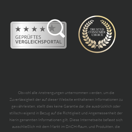
Obwohl alle Anstrengungen unternommen werden, um die
Zuverlässigkeit der auf dieser Website enthaltenen Informationen zu
gewährleisten, stellt dies keine Garantie dar, die ausdrücklich oder
stillschweigend in Bezug auf die Richtigkeit und Angemessenheit der
hierin genannten Informationen gilt. Diese Internetseite befasst sich
ausschließlich mit dem Markt im DACH-Raum, und Produkten, die