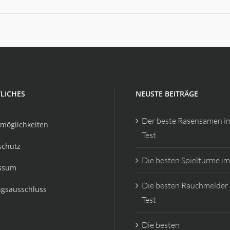
LICHES
NEUSTE BEITRÄGE
Der beste Rasensamen i
möglichkeiten
Test
schutz
Die besten Spieltürme im
ssum
Die besten Rauchmelder
ngsausschluss
Test
Die besten