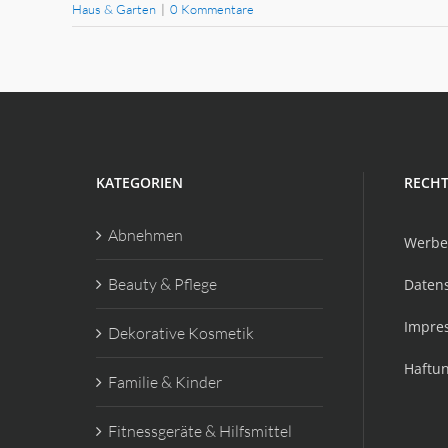
Haus & Garten
|
0 Kommentare
KATEGORIEN
RECHT
Abnehmen
Werbe
Beauty & Pflege
Daten
Impre
Dekorative Kosmetik
Haftu
Familie & Kinder
Fitnessgeräte & Hilfsmittel