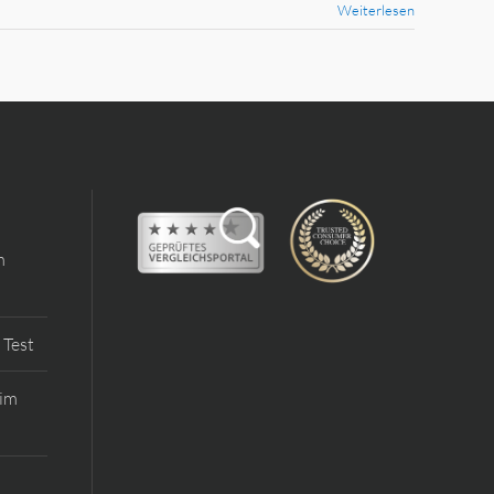
Weiterlesen
m
 Test
 im