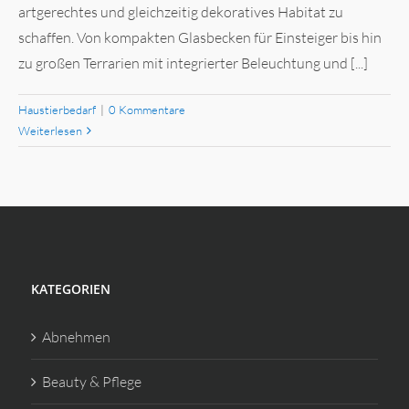
artgerechtes und gleichzeitig dekoratives Habitat zu
schaffen. Von kompakten Glasbecken für Einsteiger bis hin
zu großen Terrarien mit integrierter Beleuchtung und [...]
Haustierbedarf
|
0 Kommentare
Weiterlesen
KATEGORIEN
Abnehmen
Beauty & Pflege