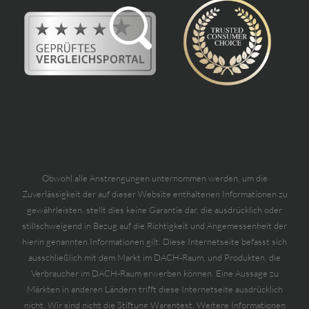
Obwohl alle Anstrengungen unternommen werden, um die
Zuverlässigkeit der auf dieser Website enthaltenen Informationen zu
gewährleisten, stellt dies keine Garantie dar, die ausdrücklich oder
stillschweigend in Bezug auf die Richtigkeit und Angemessenheit der
hierin genannten Informationen gilt. Diese Internetseite befasst sich
ausschließlich mit dem Markt im DACH-Raum, und Produkten, die
Verbraucher im DACH-Raum erwerben können. Eine Aussage zu
Märkten in anderen Ländern trifft diese Internetseite ausdrücklich
nicht. Wir sind nicht die Stiftung Warentest. Weitere Informationen