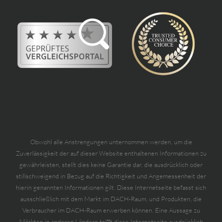
Obwohl alle Anstrengungen unternommen werden, um die
Zuverlässigkeit der auf dieser Website enthaltenen Informationen zu
gewährleisten, stellt dies keine Garantie dar, die ausdrücklich oder
stillschweigend in Bezug auf die Richtigkeit und Angemessenheit der
hierin genannten Informationen gilt. Diese Internetseite befasst sich
ausschließlich mit dem Markt im DACH-Raum, und Produkten, die
Verbraucher im DACH-Raum erwerben können. Eine Aussage zu
Märkten in anderen Ländern trifft diese Internetseite ausdrücklich