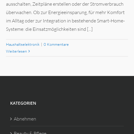
ausschalten, Zeitpläne erstellen oder der Stromverbrauch
überwachen. Ob zur Energieeinsparung, für mehr Komfort
im Alltag oder zur Integration in bestehende Smart-Home-
Systeme: die Einsatzmöglichkeiten sind [...]
Haushaltselektronik
|
0 Kommentare
Weiterlesen
KATEGORIEN
Abnehmen
Beauty & Pflege