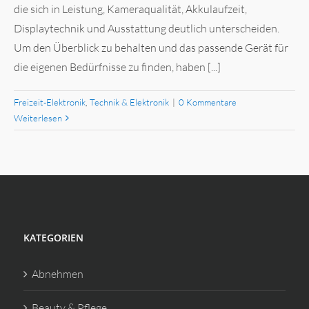
die sich in Leistung, Kameraqualität, Akkulaufzeit,
Displaytechnik und Ausstattung deutlich unterscheiden.
Um den Überblick zu behalten und das passende Gerät für
die eigenen Bedürfnisse zu finden, haben [...]
Freizeit-Elektronik
,
Technik & Elektronik
|
0 Kommentare
Weiterlesen
KATEGORIEN
Abnehmen
Beauty & Pflege