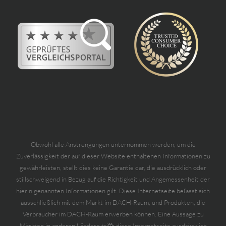
Obwohl alle Anstrengungen unternommen werden, um die
Zuverlässigkeit der auf dieser Website enthaltenen Informationen zu
gewährleisten, stellt dies keine Garantie dar, die ausdrücklich oder
stillschweigend in Bezug auf die Richtigkeit und Angemessenheit der
hierin genannten Informationen gilt. Diese Internetseite befasst sich
ausschließlich mit dem Markt im DACH-Raum, und Produkten, die
Verbraucher im DACH-Raum erwerben können. Eine Aussage zu
Märkten in anderen Ländern trifft diese Internetseite ausdrücklich