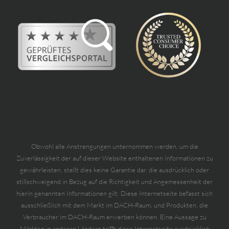
Obwohl alle Anstrengungen unternommen werden, um die
Zuverlässigkeit der auf dieser Website enthaltenen Informationen zu
gewährleisten, stellt dies keine Garantie dar, die ausdrücklich oder
stillschweigend in Bezug auf die Richtigkeit und Angemessenheit der
hierin genannten Informationen gilt. Diese Internetseite befasst sich
ausschließlich mit dem Markt im DACH-Raum, und Produkten, die
Verbraucher im DACH-Raum erwerben können. Eine Aussage zu
Märkten in anderen Ländern trifft diese Internetseite ausdrücklich