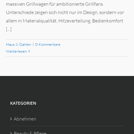
massiven Grillwagen für ambitionierte Grillfans.
Unterschiede zeigen sich nicht nur im Design, sondern vor
allem in Materialqualität, Hitzeverteilung, Bedienkomfort
[...]
Haus & Garten
|
0 Kommentare
Weiterlesen
KATEGORIEN
Abnehmen
Beauty & Pflege