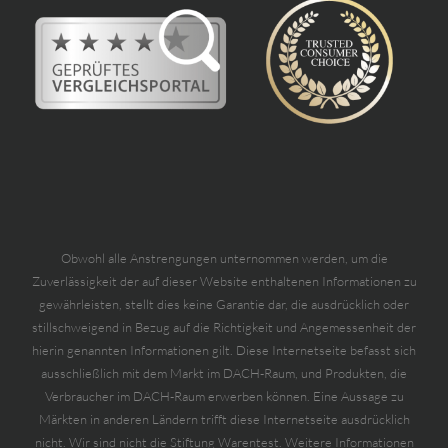
Obwohl alle Anstrengungen unternommen werden, um die
Zuverlässigkeit der auf dieser Website enthaltenen Informationen zu
gewährleisten, stellt dies keine Garantie dar, die ausdrücklich oder
stillschweigend in Bezug auf die Richtigkeit und Angemessenheit der
hierin genannten Informationen gilt. Diese Internetseite befasst sich
ausschließlich mit dem Markt im DACH-Raum, und Produkten, die
Verbraucher im DACH-Raum erwerben können. Eine Aussage zu
Märkten in anderen Ländern trifft diese Internetseite ausdrücklich
nicht. Wir sind nicht die Stiftung Warentest. Weitere Informationen