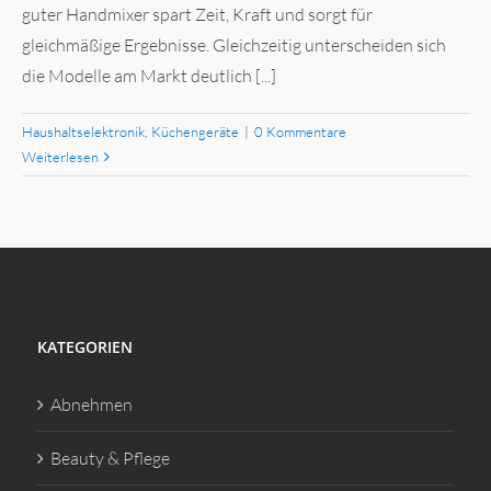
guter Handmixer spart Zeit, Kraft und sorgt für
gleichmäßige Ergebnisse. Gleichzeitig unterscheiden sich
die Modelle am Markt deutlich [...]
Haushaltselektronik
,
Küchengeräte
|
0 Kommentare
Weiterlesen
KATEGORIEN
Abnehmen
Beauty & Pflege