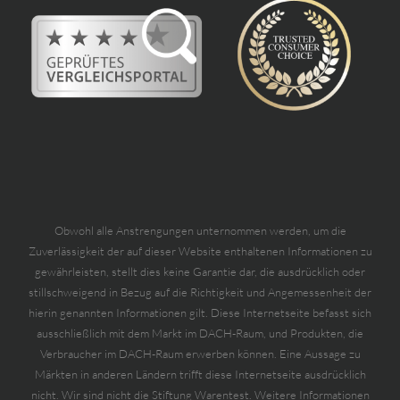
Obwohl alle Anstrengungen unternommen werden, um die
Zuverlässigkeit der auf dieser Website enthaltenen Informationen zu
gewährleisten, stellt dies keine Garantie dar, die ausdrücklich oder
stillschweigend in Bezug auf die Richtigkeit und Angemessenheit der
hierin genannten Informationen gilt. Diese Internetseite befasst sich
ausschließlich mit dem Markt im DACH-Raum, und Produkten, die
Verbraucher im DACH-Raum erwerben können. Eine Aussage zu
Märkten in anderen Ländern trifft diese Internetseite ausdrücklich
nicht. Wir sind nicht die Stiftung Warentest. Weitere Informationen