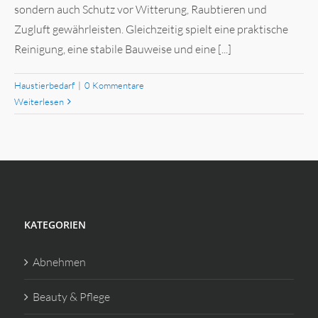
sondern auch Schutz vor Witterung, Raubtieren und
Zugluft gewährleisten. Gleichzeitig spielt eine praktische
Reinigung, eine stabile Bauweise und eine [...]
Haustierbedarf
|
0 Kommentare
Weiterlesen
KATEGORIEN
Abnehmen
Beauty & Pflege