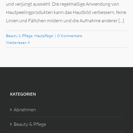
und verjüngt aussieht. Die regelmäßige Anwendung von
Hautpeelingprodukten kann das Hautbild verbessern, feine
Linien und Fältchen mildern und die Aufnahme anderer [...]
Beauty & Pflege
,
Hautpflege
|
0 Kommentare
Weiterlesen
KATEGORIEN
Abnehmen
Beauty & Pflege