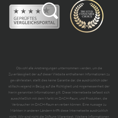
Obwohl alle Anstrengungen unternommen werden, um die
Zuverlässigkeit der auf dieser Website enthaltenen Informationen zu
gewährleisten, stellt dies keine Garantie dar, die ausdrücklich oder
stillschweigend in Bezug auf die Richtigkeit und Angemessenheit der
hierin genannten Informationen gilt. Diese Internetseite befasst sich
ausschließlich mit dem Markt im DACH-Raum, und Produkten, die
Verbraucher im DACH-Raum erwerben können. Eine Aussage zu
Märkten in anderen Ländern trifft diese Internetseite ausdrücklich
nicht. Wir sind nicht die Stiftung Warentest. Weitere Informationen