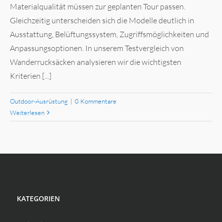
Materialqualität müssen zur geplanten Tour passen.
Gleichzeitig unterscheiden sich die Modelle deutlich in
Ausstattung, Belüftungssystem, Zugriffsmöglichkeiten und
Anpassungsoptionen. In unserem Testvergleich von
Wanderrucksäcken analysieren wir die wichtigsten
Kriterien [...]
Outdoor-Ausrüstung
|
0 Kommentare
Weiterlesen
KATEGORIEN