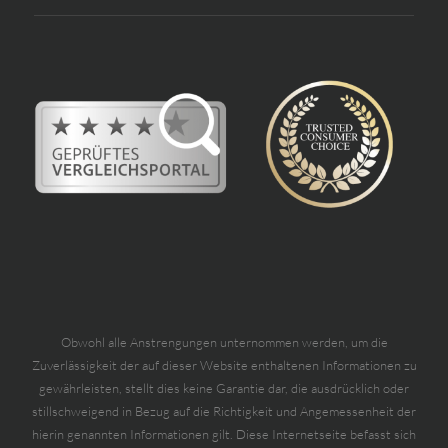
Obwohl alle Anstrengungen unternommen werden, um die
Zuverlässigkeit der auf dieser Website enthaltenen Informationen zu
gewährleisten, stellt dies keine Garantie dar, die ausdrücklich oder
stillschweigend in Bezug auf die Richtigkeit und Angemessenheit der
hierin genannten Informationen gilt. Diese Internetseite befasst sich