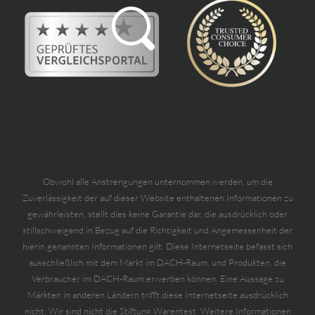
Obwohl alle Anstrengungen unternommen werden, um die
Zuverlässigkeit der auf dieser Website enthaltenen Informationen zu
gewährleisten, stellt dies keine Garantie dar, die ausdrücklich oder
stillschweigend in Bezug auf die Richtigkeit und Angemessenheit der
hierin genannten Informationen gilt. Diese Internetseite befasst sich
ausschließlich mit dem Markt im DACH-Raum, und Produkten, die
Verbraucher im DACH-Raum erwerben können. Eine Aussage zu
Märkten in anderen Ländern trifft diese Internetseite ausdrücklich
nicht. Wir sind nicht die Stiftung Warentest. Weitere Informationen