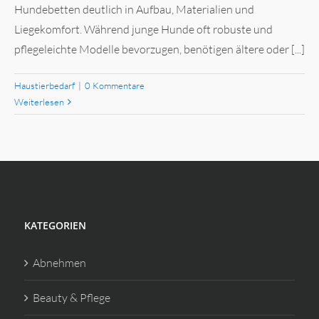
Hundebetten deutlich in Aufbau, Materialien und
Liegekomfort. Während junge Hunde oft robuste und
pflegeleichte Modelle bevorzugen, benötigen ältere oder [...]
Haustierbedarf
|
0 Kommentare
Weiterlesen
KATEGORIEN
Abnehmen
Beauty & Pflege