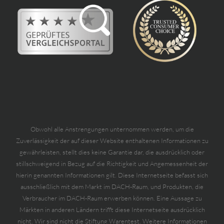
Obwohl alle Anstrengungen unternommen werden, um die
Zuverlässigkeit der auf dieser Website enthaltenen Informationen zu
gewährleisten, stellt dies keine Garantie dar, die ausdrücklich oder
stillschweigend in Bezug auf die Richtigkeit und Angemessenheit der
hierin genannten Informationen gilt. Diese Internetseite befasst sich
ausschließlich mit dem Markt im DACH-Raum, und Produkten, die
Verbraucher im DACH-Raum erwerben können. Eine Aussage zu
Märkten in anderen Ländern trifft diese Internetseite ausdrücklich
nicht. Wir sind nicht die Stiftung Warentest. Weitere Informationen