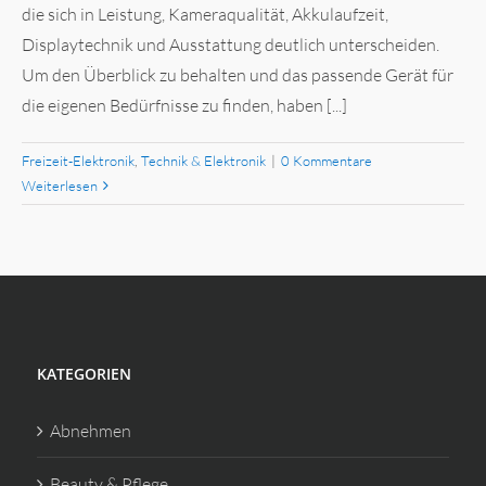
die sich in Leistung, Kameraqualität, Akkulaufzeit,
Displaytechnik und Ausstattung deutlich unterscheiden.
Um den Überblick zu behalten und das passende Gerät für
die eigenen Bedürfnisse zu finden, haben [...]
Freizeit-Elektronik
,
Technik & Elektronik
|
0 Kommentare
Weiterlesen
KATEGORIEN
Abnehmen
Beauty & Pflege