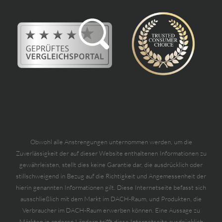
Obwohl alle Anstrengungen unternommen werden, um die
Zuverlässigkeit der auf dieser Website enthaltenen Informationen zu
gewährleisten, stellt dies keine Garantie dar, die ausdrücklich oder
stillschweigend in Bezug auf die Richtigkeit und Angemessenheit der
hierin genannten Informationen gilt. Diese Internetseite befasst sich
ausschließlich mit dem Markt im DACH-Raum, und Produkten, die
Verbraucher im DACH-Raum erwerben können. Eine Aussage zu
Märkten in anderen Ländern trifft diese Internetseite ausdrücklich