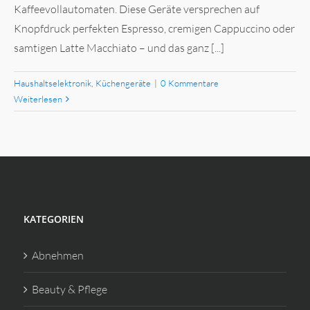
Kaffeevollautomaten. Diese Geräte versprechen auf
Knopfdruck perfekten Espresso, cremigen Cappuccino oder
samtigen Latte Macchiato – und das ganz [...]
Haushaltselektronik
,
Küchengeräte
|
0 Kommentare
Weiterlesen
KATEGORIEN
Abnehmen
Beauty & Pflege