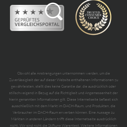
Obwohl alle Anstrengungen unternommen werden, um die
Zuverlässigkeit der auf dieser Website enthaltenen Informationen zu
gewährleisten, stellt dies keine Garantie dar, die ausdrücklich oder
stillschweigend in Bezug auf die Richtigkeit und Angemessenheit der
hierin genannten Informationen gilt. Diese Internetseite befasst sich
ausschließlich mit dem Markt im DACH-Raum, und Produkten, die
Verbraucher im DACH-Raum erwerben können. Eine Aussage zu
Märkten in anderen Ländern trifft diese Internetseite ausdrücklich
nicht. Wir sind nicht die Stiftung Warentest. Weitere Informationen